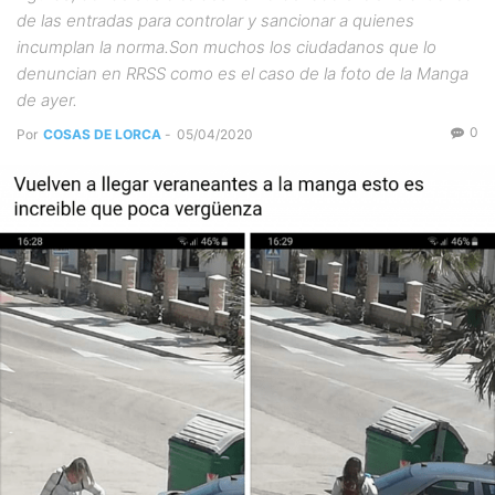
de las entradas para controlar y sancionar a quienes
incumplan la norma.Son muchos los ciudadanos que lo
denuncian en RRSS como es el caso de la foto de la Manga
de ayer.
0
Por
COSAS DE LORCA
-
05/04/2020