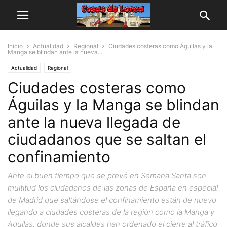
Inicio
Actualidad
Regional
Ciudades costeras como Águilas y la
Manga se blindan ante la nueva...
Actualidad
Regional
Ciudades costeras como
Águilas y la Manga se blindan
ante la nueva llegada de
ciudadanos que se saltan el
confinamiento
Ante el buen tiempo que se prevé en Semana Santa son
multitud los ciudadanos de las zonas de España en especial
de Madrid que saltándose el confinamiento están de nuevo
llegando a ciudades costeras de la región como la Manga y
Aguilas, donde sus alcaldes han ordenado el cierre al tráfico