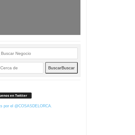
Buscar
Buscar
uenos en Twitter
ts por el @COSASDELORCA.