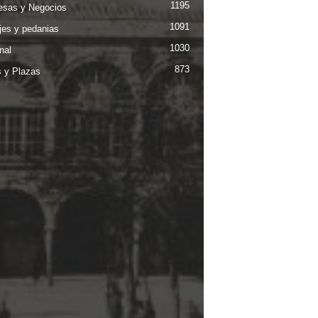
1195
sas y Negocios
1091
jes y pedanias
1030
nal
873
s y Plazas