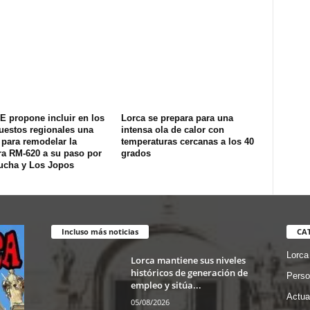
E propone incluir en los
Lorca se prepara para una
uestos regionales una
intensa ola de calor con
 para remodelar la
temperaturas cercanas a los 40
ra RM-620 a su paso por
grados
ucha y Los Jopos
Incluso más noticias
CA
Lorca
Lorca mantiene sus niveles
históricos de generación de
Perso
empleo y sitúa...
Actua
05/08/2026