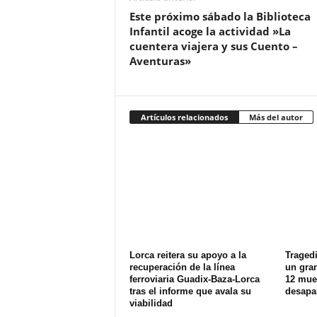
Este próximo sábado la Biblioteca
Infantil acoge la actividad »La
cuentera viajera y sus Cuento –
Aventuras»
Artículos relacionados
Más del autor
Lorca reitera su apoyo a la
Tragedi
recuperación de la línea
un gran
ferroviaria Guadix-Baza-Lorca
12 muer
tras el informe que avala su
desapa
viabilidad