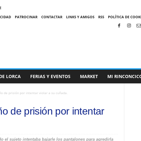
E
ACIDAD
PATROCINAR
CONTACTAR
LINKS Y AMIGOS
RSS
POLÍTICA DE COOKI
DE LORCA
FERIAS Y EVENTOS
MARKET
MI RINCONCIC
 de prisión por intentar violar a su cuñada.
 de prisión por intentar
el sujeto intentaba bajarle los pantalones para agredirla