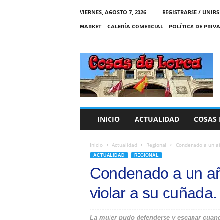
VIERNES, AGOSTO 7, 2026
REGISTRARSE / UNIRS
MARKET – GALERÍA COMERCIAL
POLÍTICA DE PRIV
C
O
S
A
S
D
E
INICIO
ACTUALIDAD
COSAS 
L
O
R
Inicio
Actualidad
Regional
Condenado a un año
C
ACTUALIDAD
REGIONAL
A
Condenado a un año
violar a su cuñada.
La mujer pudo defenderse y escapar cuando 