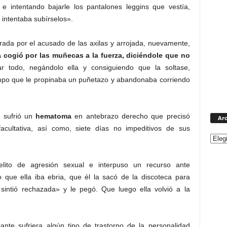
s
e intentando bajarle los pantalones leggins que vestía,
 intentaba subírselos».
rada por el acusado de las axilas y arrojada, nuevamente,
la cogió por las muñecas a la fuerza, diciéndole que no
 todo, negándolo ella y consiguiendo que la soltase,
tiempo que le propinaba un puñetazo y abandonaba corriendo
r sufrió un
hematoma
en antebrazo derecho que precisó
Arc
acultativa, así como, siete días no impeditivos de sus
lito de agresión sexual e interpuso un recurso ante
to que ella iba ebria, que él la sacó de la discoteca para
intió rechazada» y le pegó. Que luego ella volvió a la
nte sufriera algún tipo de trastorno de la personalidad