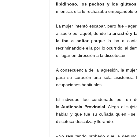
libidinoso, los pechos y los glúteo
mientras ella le rechazaba empujándole e
La mujer intentó escapar, pero fue «agar
al suelo por aquél, donde
la arrastró y 
la iba a soltar
porque lo iba a contar
recriminándole ella por lo ocurrido, al 
el lugar en dirección a la discoteca».
A consecuencia de la agresión, la muje
para su curación una sola asistencia f
ocupaciones habituales.
El individuo fue condenado por un de
la
Audiencia Provincial
. Alega el suje
hablar y que fue su cuñada quien «se s
discoteca descalza y llorando.
«No resultando probado que la denuncia