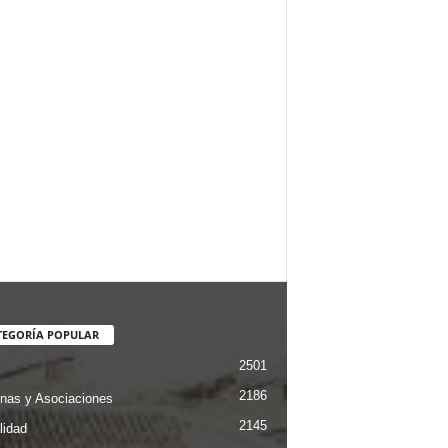
TEGORÍA POPULAR
2501
2186
nas y Asociaciones
2145
lidad