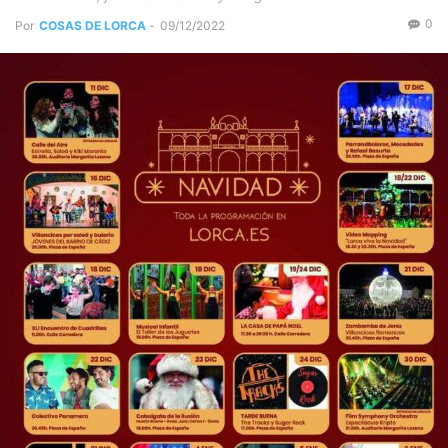
0
Por
COSAS DE LORCA
-
09/12/2022