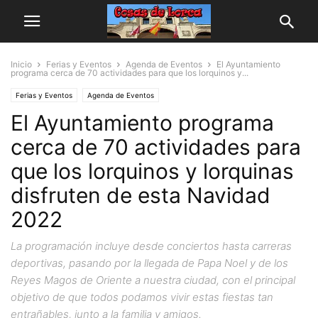
Inicio
Ferias y Eventos
Agenda de Eventos
El Ayuntamiento
programa cerca de 70 actividades para que los lorquinos y...
Ferias y Eventos
Agenda de Eventos
El Ayuntamiento programa
cerca de 70 actividades para
que los lorquinos y lorquinas
disfruten de esta Navidad
2022
La programación incluye desde conciertos hasta carreras
deportivas, pasando por la llegada de Papa Noel y de los
Reyes Magos de Oriente a nuestra ciudad, con el principal
objetivo de que todos podamos vivir estas fiestas tan
entrañables, junto a la familia y amigos.