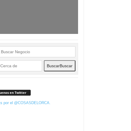
Buscar
Buscar
uenos en Twitter
ts por el @COSASDELORCA.