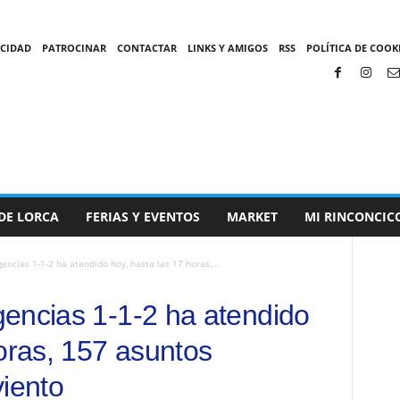
ACIDAD
PATROCINAR
CONTACTAR
LINKS Y AMIGOS
RSS
POLÍTICA DE COOKI
DE LORCA
FERIAS Y EVENTOS
MARKET
MI RINCONCIC
encias 1-1-2 ha atendido hoy, hasta las 17 horas,...
encias 1-1-2 ha atendido
oras, 157 asuntos
viento