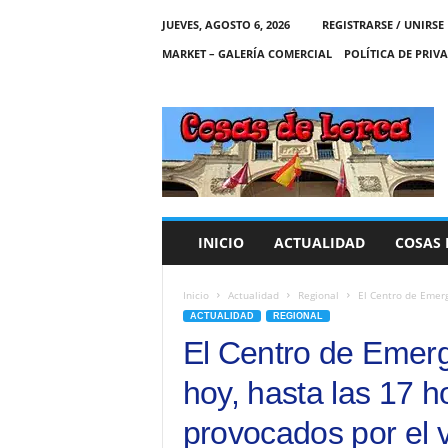
JUEVES, AGOSTO 6, 2026
REGISTRARSE / UNIRSE
MARKET – GALERÍA COMERCIAL
POLÍTICA DE PRIV
C
O
S
A
S
D
E
INICIO
ACTUALIDAD
COSAS 
L
O
R
Inicio
Actualidad
Regional
El Centro de Emerg
C
ACTUALIDAD
REGIONAL
A
El Centro de Emerg
hoy, hasta las 17 h
provocados por el 