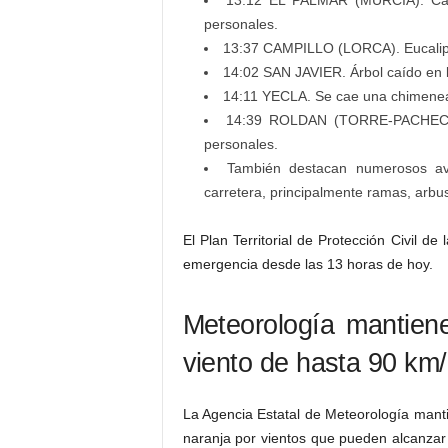
13:12 EL PALMAR (MURCIA). Caíd
personales.
13:37 CAMPILLO (LORCA). Eucalipto
14:02 SAN JAVIER. Árbol caído en l
14:11 YECLA. Se cae una chimenea d
14:39 ROLDAN (TORRE-PACHECO). 
personales.
También destacan numerosos avi
carretera, principalmente ramas, arbus
El Plan Territorial de Protección Civil d
emergencia desde las 13 horas de hoy.
Meteorología mantiene
viento de hasta 90 km/
La Agencia Estatal de Meteorología mant
naranja por vientos que pueden alcanzar 