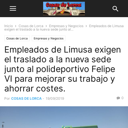
Inicio
Cosas de Lorca
Empresas y Negocios
Empleados de Limusa
exigen el traslado a la nueva sede junto al...
Cosas de Lorca
Empresas y Negocios
Empleados de Limusa exigen
el traslado a la nueva sede
junto al polideportivo Felipe
VI para mejorar su trabajo y
ahorrar costes.
0
Por
COSAS DE LORCA
-
19/09/2019