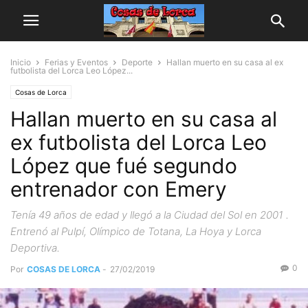
Inicio
Ferias y Eventos
Deporte
Hallan muerto en su casa al ex
futbolista del Lorca Leo López...
Cosas de Lorca
Hallan muerto en su casa al
ex futbolista del Lorca Leo
López que fué segundo
entrenador con Emery
Tenía 49 años de edad y llegó a la Ciudad del Sol en 2001 .
Entrenó al Pulpí, Olímpico de Totana, La Hoya y Lorca
Deportiva.
0
Por
COSAS DE LORCA
-
27/02/2019