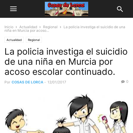
Inicio
Actualidad
Regional
La policia investiga el suicidio de una
niña en Murcia por acoso...
Actualidad
Regional
La policia investiga el suicidio
de una niña en Murcia por
acoso escolar continuado.
0
Por
COSAS DE LORCA
-
12/01/2017