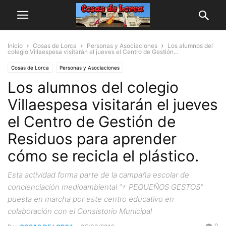
Inicio
Cosas de Lorca
Personas y Asociaciones
Los alumnos del
colegio Villaespesa visitarán el jueves el Centro de Gestión...
Cosas de Lorca
Personas y Asociaciones
Los alumnos del colegio
Villaespesa visitarán el jueves
el Centro de Gestión de
Residuos para aprender
cómo se recicla el plástico.
Esta actividad forma parte de la campaña escolar de
concienciación medioambiental “+ PEQUEÑOS GESTOS”
puesta en marcha por este centro educativo en
colaboración con el Consistorio Municipal
0