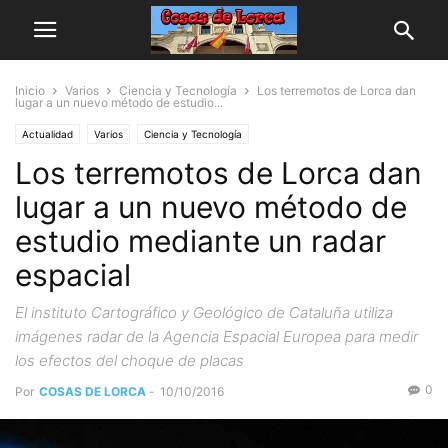
Inicio
Varios
Ciencia y Tecnología
Los terremotos de Lorca dan
lugar a un nuevo método de estudio...
Actualidad
Varios
Ciencia y Tecnología
Los terremotos de Lorca dan
lugar a un nuevo método de
estudio mediante un radar
espacial
El instituto Cartográfico y Geológico de Cataluña utiliza
imágenes radar de la Agencia Espacial Europea para medir
los efectos del choque de placas
0
Por
COSAS DE LORCA
-
10/10/2016