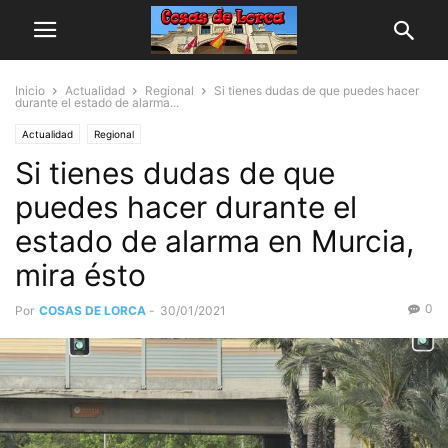
Inicio
Actualidad
Regional
Si tienes dudas de que puedes hacer
durante el estado de alarma...
Actualidad
Regional
Si tienes dudas de que
puedes hacer durante el
estado de alarma en Murcia,
mira ésto
0
Por
COSAS DE LORCA
-
30/01/2021