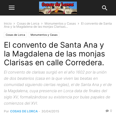
Inicio
Cosas de Lorca
Monumentos y Casas
El convento de Santa
Ana y la Magdalena de las monjas Clarisas...
Cosas de Lorca
Monumentos y Casas
El convento de Santa Ana y
la Magdalena de las monjas
Clarisas en calle Corredera.
El convento de clarisas surgió en el año 1602 por la unión
de dos beaterios (casa en la que viven las beatas en
comunidad siguiendo ciertas reglas), el de Santa Ana y el de
la Magdalena, cuya presencia en Lorca data de finales del
siglo XV, formalizándose su existencia por bulas papales de
comienzos del XVI.
0
Por
COSAS DE LORCA
-
30/04/2015