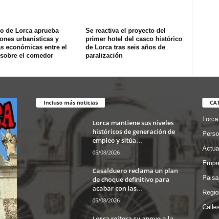
no de Lorca aprueba
Se reactiva el proyecto del
ones urbanísticas y
primer hotel del casco histórico
s económicas entre el
de Lorca tras seis años de
 sobre el comedor
paralización
Incluso más noticias
CA
Lorca
Lorca mantiene sus niveles
históricos de generación de
Perso
empleo y sitúa...
Actua
05/08/2026
Empre
Casalduero reclama un plan
Paisa
de choque definitivo para
acabar con las...
Regio
05/08/2026
Calle
Lorca reitera su apoyo a la