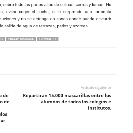
o, sobre todo las partes altas de colinas, cerros y lomas. No
ios; evitar coger el coche, si le sorprende una tormenta
cauciones y no se detenga en zonas donde pueda discurrir
de salida de agua de terrazas, patios y azoteas.
AS
PRECIPITACIONES
TORMENTAS
Artículo siguiente
a de
Repartirán 15.000 mascarillas entre los
eo de
alumnos de todos los colegios e
institutos.
ulos
por