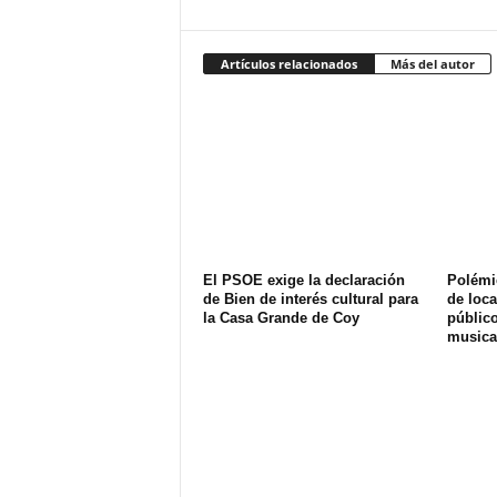
Artículos relacionados
Más del autor
El PSOE exige la declaración
Polémi
de Bien de interés cultural para
de loca
la Casa Grande de Coy
públic
musica