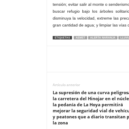
tensión; evitar salir al monte o senderism
buscar refugio bajo los árboles solitar
disminuya la velocidad, extreme las pre
gran cantidad de agua; y limpiar las vías 
ETIQUETAS
AEMET
ALERTA NARANJA
LLUVI
Artículo anterior
La supresión de una curva peligros
la carretera del Hinojar en el núcl
la pedanía de La Hoya permitirá
mejorar la seguridad vial de vehíc
y peatones que a diario transitan 
la zona