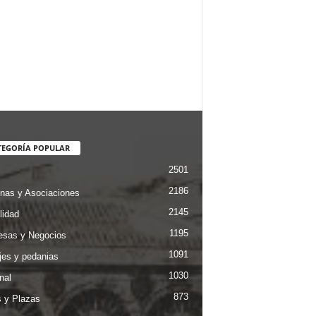
TEGORÍA POPULAR
2501
2186
nas y Asociaciones
2145
lidad
1195
sas y Negocios
1091
jes y pedanias
1030
nal
873
s y Plazas