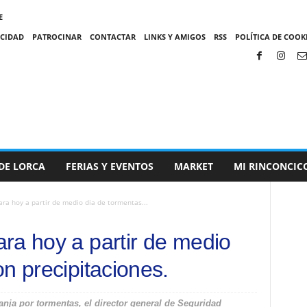
E
ACIDAD
PATROCINAR
CONTACTAR
LINKS Y AMIGOS
RSS
POLÍTICA DE COOKI
DE LORCA
FERIAS Y EVENTOS
MARKET
MI RINCONCIC
ra hoy a partir de medio dia de tormentas...
ra hoy a partir de medio
n precipitaciones.
nja por tormentas, el director general de Seguridad