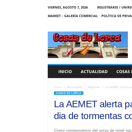
VIERNES, AGOSTO 7, 2026
REGISTRARSE / UNIRS
MARKET – GALERÍA COMERCIAL
POLÍTICA DE PRIV
C
O
S
A
S
D
E
INICIO
ACTUALIDAD
COSAS 
L
O
R
Inicio
Actualidad
Regional
La AEMET alerta pa
C
COSAS DE LORCA
A
La AEMET alerta pa
dia de tormentas co
Como consecuencia del aviso de nivel nara