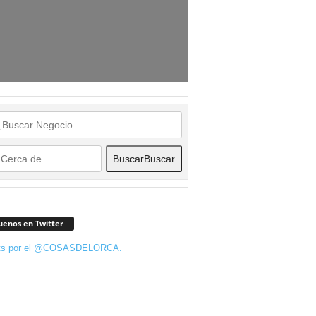
Buscar
Buscar
uenos en Twitter
ts por el @COSASDELORCA.