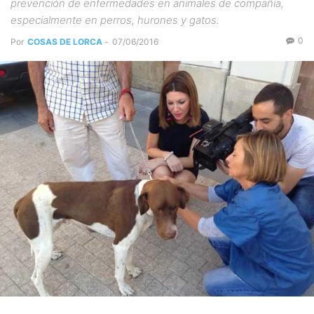
prevención de enfermedades en animales de compañía,
especialmente en perros, hurones y gatos.
0
Por
COSAS DE LORCA
-
07/06/2016