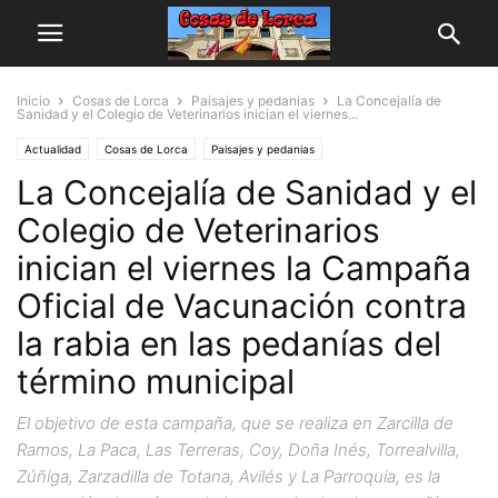
Inicio
Cosas de Lorca
Paisajes y pedanias
La Concejalía de
Sanidad y el Colegio de Veterinarios inician el viernes...
Actualidad
Cosas de Lorca
Paisajes y pedanias
La Concejalía de Sanidad y el
Colegio de Veterinarios
inician el viernes la Campaña
Oficial de Vacunación contra
la rabia en las pedanías del
término municipal
El objetivo de esta campaña, que se realiza en Zarcilla de
Ramos, La Paca, Las Terreras, Coy, Doña Inés, Torrealvilla,
Zúñiga, Zarzadilla de Totana, Avilés y La Parroquia, es la