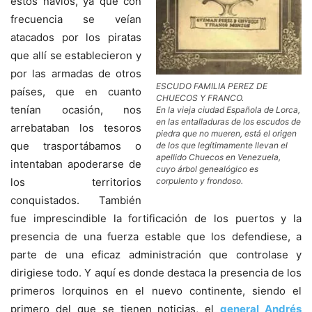
estos navíos, ya que con
frecuencia se veían
atacados por los piratas
que allí se establecieron y
por las armadas de otros
ESCUDO FAMILIA PEREZ DE
países, que en cuanto
CHUECOS Y FRANCO.
tenían ocasión, nos
En la vieja ciudad Española de Lorca,
en las entalladuras de los escudos de
arrebataban los tesoros
piedra que no mueren, está el origen
que trasportábamos o
de los que legítimamente llevan el
apellido Chuecos en Venezuela,
intentaban apoderarse de
cuyo árbol genealógico es
corpulento y frondoso.
los territorios
conquistados. También
fue imprescindible la fortificación de los puertos y la
presencia de una fuerza estable que los defendiese, a
parte de una eficaz administración que controlase y
dirigiese todo. Y aquí es donde destaca la presencia de los
primeros lorquinos en el nuevo continente, siendo el
primero del que se tienen noticias, el
general Andrés