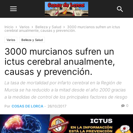
Inicio
Varios
Belleza y Salud
3000 murcianos sufren un ictus
cerebral anualmente, causas y prevención.
Varios
Belleza y Salud
3000 murcianos sufren un
ictus cerebral anualmente,
causas y prevención.
La tasa de mortalidad por infarto cerebral en la Región de
Murcia se ha reducido a la mitad desde el año 2000 gracias
a la medidas de control de los principales factores de riesgo
0
Por
COSAS DE LORCA
-
26/10/2017