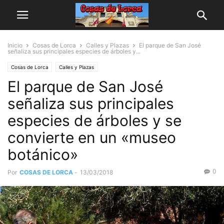
Inicio
Cosas de Lorca
Calles y Plazas
El parque de San José
señaliza sus principales especies de árboles y...
Cosas de Lorca
Calles y Plazas
El parque de San José
señaliza sus principales
especies de árboles y se
convierte en un «museo
botánico»
0
Por
COSAS DE LORCA
-
13/03/2018