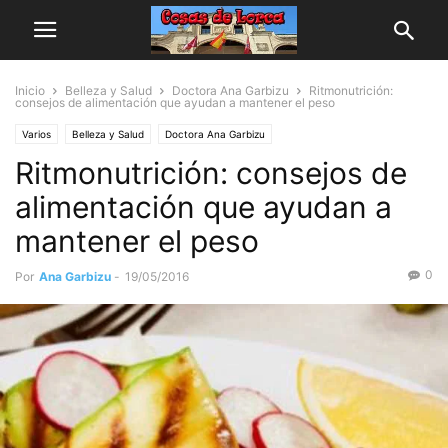
Inicio
Belleza y Salud
Doctora Ana Garbizu
Ritmonutrición:
consejos de alimentación que ayudan a mantener el peso
Varios
Belleza y Salud
Doctora Ana Garbizu
Ritmonutrición: consejos de
alimentación que ayudan a
mantener el peso
0
Por
Ana Garbizu
-
19/05/2016