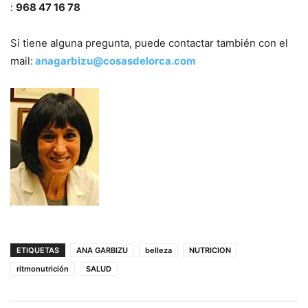
:
968 47 16 78
Si tiene alguna pregunta, puede contactar también con el
mail:
anagarbizu@cosasdelorca.com
ETIQUETAS
ANA GARBIZU
belleza
NUTRICION
ritmonutrición
SALUD