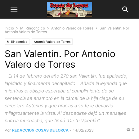
Inicio
Mi Rinconcico
Antonio Valero de Torres
San Valentín. Por
Antonio Valero de Torres
Mi Rinconcico
Antonio Valero de Torres
San Valentín. Por Antonio
Valero de Torres
El 14 de febrero del año 270 san Valentín, fue apaleado,
lapidado y finalmente decapitado. Añade la leyenda que
mientras el obispo esperaba el cumplimiento de su
sentencia se enamoró en la cárcel de la hija ciega de su
carcelero Asterius y que gracias a su fe le devolvió
milagrosamente la vista. Al despedirse dejó un mensajes
para la muchacha, que firmó “De tu Valentín”.
0
Por
REDACCION COSAS DE LORCA
-
14/02/2023